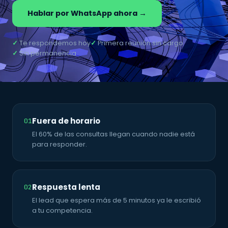
Hablar por WhatsApp ahora →
✓
Te respondemos hoy
✓
Primera reunión sin cargo
✓
Sin permanencia
Fuera de horario
01
El 60% de las consultas llegan cuando nadie está
para responder.
Respuesta lenta
02
El lead que espera más de 5 minutos ya le escribió
a tu competencia.