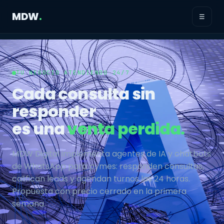
MDW
.
☰
TU NEGOCIO ATENDIENDO 24/7
Cada consulta sin
responder
es una
venta perdida.
MDW Digital implementa agentes de IA y chatbots
de WhatsApp para pymes: responden consultas,
califican leads y agendan turnos las 24 horas.
Propuesta con precio cerrado en la primera
semana.