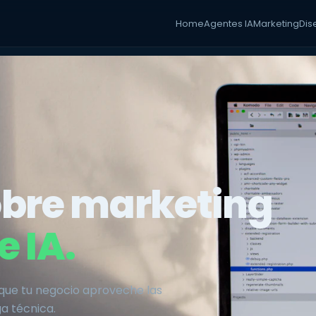
Home
Agentes IA
Marketing
Dis
obre marketing
e IA.
 que tu negocio aproveche las
a técnica.