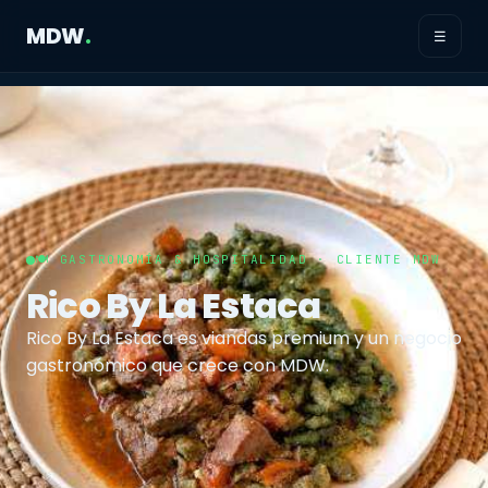
MDW
.
☰
🍽️ GASTRONOMÍA & HOSPITALIDAD · CLIENTE MDW
Rico By La Estaca
Rico By La Estaca es viandas premium y un negocio
gastronómico que crece con MDW.