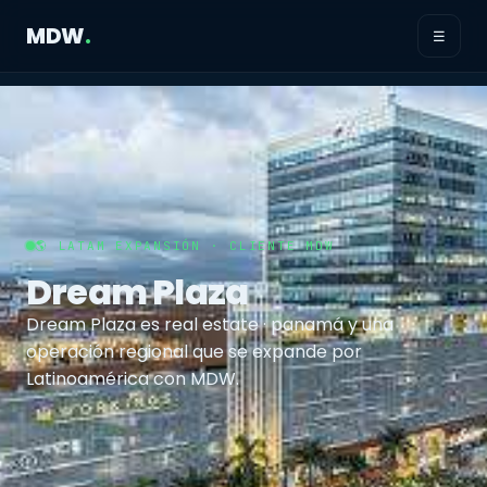
MDW
.
☰
🌎 LATAM EXPANSIÓN · CLIENTE MDW
Dream Plaza
Dream Plaza es real estate · panamá y una
operación regional que se expande por
Latinoamérica con MDW.