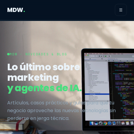
MDW
.
☰
MDW · NOVEDADES & BLOG
Lo último sobre
marketing
y agentes de IA.
Artículos, casos prácticos y guías para que tu
negocio aproveche las nuevas tecnologías sin
perderse en jerga técnica.