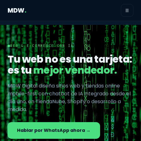
MDW
.
☰
WEB & E-COMMERCE CON IA
Tu web no es una tarjeta:
es tu
mejor vendedor.
MDW Digital diseña sitios web y tiendas online
mobile-first con chatbot de IA integrado desde el
día uno, en TiendaNube, Shopify o desarrollo a
medida.
Hablar por WhatsApp ahora →