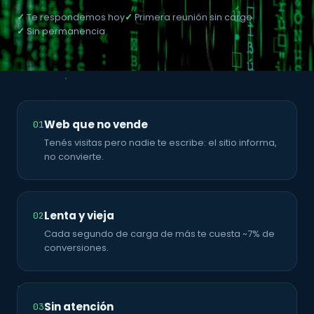
✓
Te respondemos hoy
✓
Primera reunión sin cargo
✓
Sin permanencia
Web que no vende
01
Tenés visitas pero nadie te escribe: el sitio informa,
no convierte.
Lenta y vieja
02
Cada segundo de carga de más te cuesta ~7% de
conversiones.
Sin atención
03