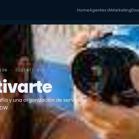
Home
Agentes IA
Marketing
Dis
IÓN · CLIENTE MDW
ivarte
fía y una organización de servicios
MDW.