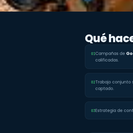
Qué ha
Campañas de
Go
01
calificadas.
Trabajo conjunto 
02
captado.
Estrategia de cont
03