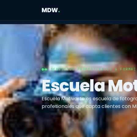
MDW
.
💼 SERVICIOS PROFESIONALES & FORMAC
Escuela Mot
Escuela Motivarte es escuela de fotogra
profesionales que capta clientes con 