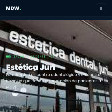
MDW
.
☰
🏥 SALUD · CLIENTE MDW
Estética Juri
Estética Juri es centro odontológico y un centro
de salud que confía su captación de pacientes a
MDW.