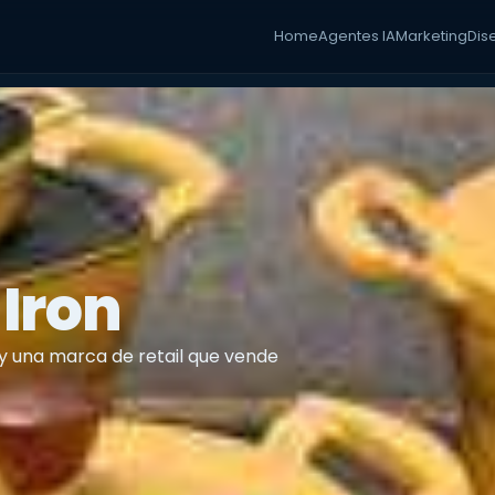
Home
Agentes IA
Marketing
Dis
 Iron
 y una marca de retail que vende