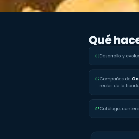
Qué ha
Desarrollo y evol
01
Campañas de
Go
02
reales de la tienda
Catálogo, conteni
03