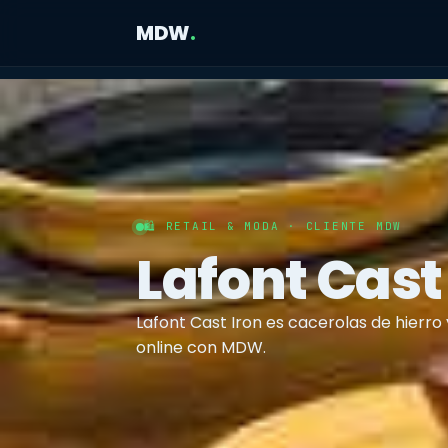
MDW
.
🛍️ RETAIL & MODA · CLIENTE MDW
Lafont Cast
Lafont Cast Iron es cacerolas de hierro
online con MDW.