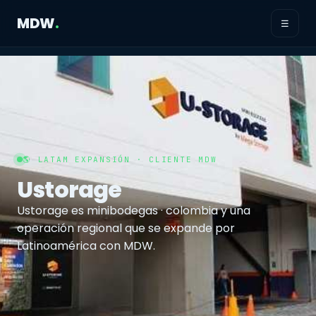
MDW
.
☰
🌎 LATAM EXPANSIÓN · CLIENTE MDW
Ustorage
Ustorage es minibodegas · colombia y una
operación regional que se expande por
Latinoamérica con MDW.